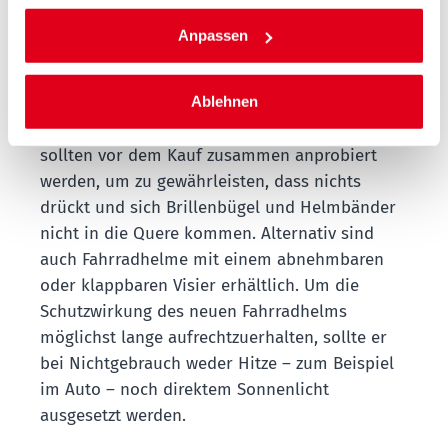
empfiehlt es sich für mehr Tragekomfort auf
Anpassen
eine ausreichende Belüftung zu achten.
Sinnvoll ist zudem eine ergänzende
Ablehnen
Fahrradbrille, um bei der Fahrt beispielsweise
vor Insekten geschützt zu sein. Brille und Helm
sollten vor dem Kauf zusammen anprobiert
werden, um zu gewährleisten, dass nichts
drückt und sich Brillenbügel und Helmbänder
nicht in die Quere kommen. Alternativ sind
auch Fahrradhelme mit einem abnehmbaren
oder klappbaren Visier erhältlich. Um die
Schutzwirkung des neuen Fahrradhelms
möglichst lange aufrechtzuerhalten, sollte er
bei Nichtgebrauch weder Hitze – zum Beispiel
im Auto – noch direktem Sonnenlicht
ausgesetzt werden.