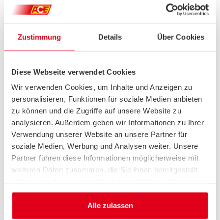
äußerlich intakt ist:
Hat der Helm bereits einen
Unfall hinter sich, muss er ersetzt werden.
Denn es können auch nicht sichtbare Schäden
Zustimmung
Details
Über Cookies
entstanden sein, welche die Schutzfunktion
aber beeinträchtigen.
Diese Webseite verwendet Cookies
Auch das Alter eines Helmes beeinflusst seine
Wir verwenden Cookies, um Inhalte und Anzeigen zu
Schutzwirkung. Insbesondere UV-Licht lässt die
personalisieren, Funktionen für soziale Medien anbieten
Materialien altern, das Material härtet aber
zu können und die Zugriffe auf unsere Website zu
auch im Laufe der Zeit aus, weshalb ein
analysieren. Außerdem geben wir Informationen zu Ihrer
vollständiger Schutz nach mehrjähriger
Verwendung unserer Website an unsere Partner für
Nutzung nicht mehr gewährleistet ist. Daher
soziale Medien, Werbung und Analysen weiter. Unsere
sollte das Produktionsdatum auf dem Etikett
Partner führen diese Informationen möglicherweise mit
auf der Innenseite des Helmes Beachtung
weiteren Daten zusammen, die Sie ihnen bereitgestellt
finden.
Der ACE empfiehlt, den Helm aus
haben oder die sie im Rahmen Ihrer Nutzung der Dienste
Sicherheitsgründen nach spätestens fünf
gesammelt haben.
Jahren zu ersetzen.
Alle zulassen
ACE-Kauftipp:
Steht eine Neuanschaffung an,