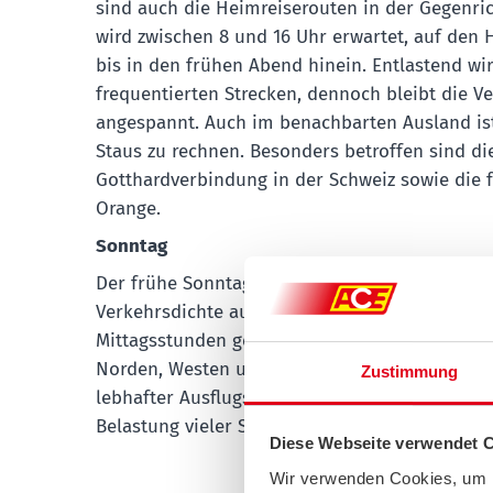
sind auch die Heimreiserouten in der Gegenric
wird zwischen 8 und 16 Uhr erwartet, auf den
bis in den frühen Abend hinein. Entlastend wir
frequentierten Strecken, dennoch bleibt die V
angespannt. Auch im benachbarten Ausland ist
Staus zu rechnen. Besonders betroffen sind die
Gotthardverbindung in der Schweiz sowie die 
Orange.
Sonntag
Der frühe Sonntagmorgen bleibt das günstigste
Verkehrsdichte auf den Reiserouten in Richtun
Mittagsstunden gewinnt der Rückreiseverkehr 
Norden, Westen und Nordwesten bis zum Abend 
Zustimmung
lebhafter Ausflugsverkehr rund um Seen, Küst
Belastung vieler Straßen.
Diese Webseite verwendet 
Wir verwenden Cookies, um I