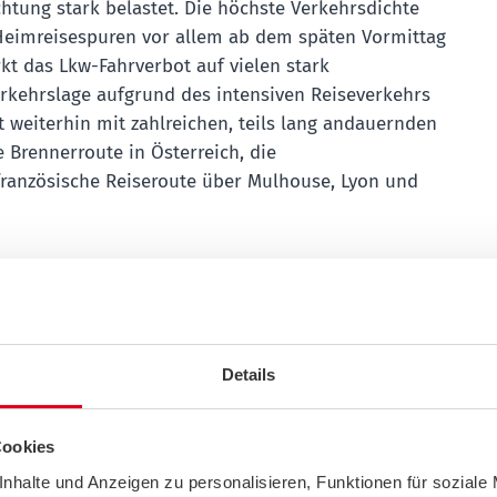
htung stark belastet. Die höchste Verkehrsdichte
 Heimreisespuren vor allem ab dem späten Vormittag
kt das Lkw-Fahrverbot auf vielen stark
erkehrslage aufgrund des intensiven Reiseverkehrs
 weiterhin mit zahlreichen, teils lang andauernden
 Brennerroute in Österreich, die
französische Reiseroute über Mulhouse, Lyon und
 Zeitfenster für längere Fahrten. Danach steigt die
g der Urlaubsregionen an. Mit Beginn der
an Bedeutung und sorgt vor allem in Richtung
für eine hohe Staugefahr. Zusätzlich führt
Details
en und Naherholungsgebiete zu einer starken
Cookies
nhalte und Anzeigen zu personalisieren, Funktionen für soziale