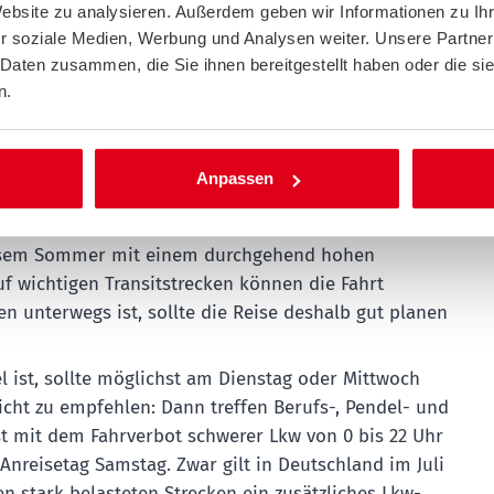
Website zu analysieren. Außerdem geben wir Informationen zu I
r soziale Medien, Werbung und Analysen weiter. Unsere Partner
Süd- und Mitteleuropa hat weiterhin eine stark
 Daten zusammen, die Sie ihnen bereitgestellt haben oder die s
rände in Frankreich sowie in Spanien, Portugal,
n.
urzfristig blockieren oder zu Evakuierungen führen.
end, sich zur Lage auf ihrer Route zu informieren:
s EFFIS (European Forest Fire Information System)
Anpassen
nteraktive, tagesaktuelle Karte über aktive Brände
pa.
iesem Sommer mit einem durchgehend hohen
 wichtigen Transitstrecken können die Fahrt
n unterwegs ist, sollte die Reise deshalb gut planen
l ist, sollte möglichst am Dienstag oder Mittwoch
nicht zu empfehlen: Dann treffen Berufs-, Pendel- und
st mit dem Fahrverbot schwerer Lkw von 0 bis 22 Uhr
Anreisetag Samstag. Zwar gilt in Deutschland im Juli
n stark belasteten Strecken ein zusätzliches Lkw-