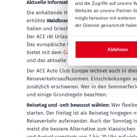
Aktuelle Informationen
und die Zugriffe auf unsere 
Website an unsere Partner fü
Die anhaltende Hitzewelle und Trockenheit in 
möglicherweise mit weiteren
erhöhte
Waldbrandgefahr
zur Folge. Aktuelle B
der Dienste gesammelt habe
Italien und Griechenland können Reiserouten k
Der ACE rät Urlauberinnen und Urlaubern dring
Das europäische Informationssystem Copernicu
Ablehnen
bietet mit dem
Current Situation Viewer
eine i
und das aktuelle Waldbrandrisiko in ganz Euro
Der ACE Auto Club Europa rechnet auch in d
Reiseverkehrsaufkommen. Einschränkungen auf
zusätzlich erschweren. Wer in den Sommerferie
und einige Grundregeln beachten:
Reisetag und -zeit bewusst wählen:
Wer flexibe
starten. Der Freitag ist als Reisetag hingegen 
Reiseverkehr aufeinander. Auch der Sonntag i
meist die bessere Alternative zum klassischen 
und August samstags von 7 bis 20 Uhr auf viele