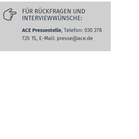
FÜR RÜCKFRAGEN UND
INTERVIEWWÜNSCHE:
ACE Pressestelle
, Telefon: 030 278
725 15, E-Mail: presse@ace.de