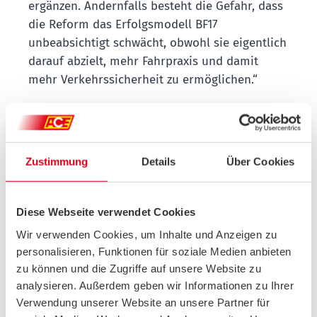
ergänzen. Andernfalls besteht die Gefahr, dass
die Reform das Erfolgsmodell BF17
unbeabsichtigt schwächt, obwohl sie eigentlich
darauf abzielt, mehr Fahrpraxis und damit
mehr Verkehrssicherheit zu ermöglichen.“
Theorieprüfung bereits mit
16,5 Jahren
Zustimmung
Details
Über Cookies
Der ACE fordert daher: Damit BF17 als
Erfolgsmodell erhalten bleibt, sollten
Diese Webseite verwendet Cookies
Jugendliche früher mit dem neuen
Wir verwenden Cookies, um Inhalte und Anzeigen zu
Fahrpraxiserwerb unter Anleitung beginnen
personalisieren, Funktionen für soziale Medien anbieten
können. Dafür sollte die Theorieprüfung für
zu können und die Zugriffe auf unsere Website zu
BF17-Teilnehmende wie auch vom Deutschen
analysieren. Außerdem geben wir Informationen zu Ihrer
Verkehrssicherheitsrat (DVR) gefordert, schon
Verwendung unserer Website an unsere Partner für
sechs Monate vor dem Mindestalter, also mit