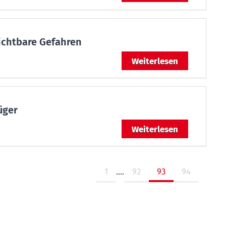
ichtbare Gefahren
Weiterlesen
üger
Weiterlesen
1
....
92
93
94