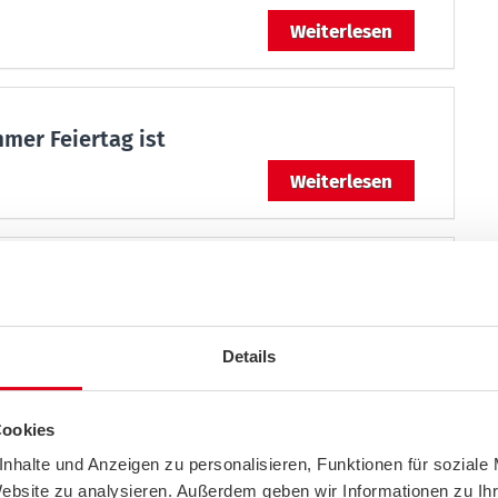
Weiterlesen
mer Feiertag ist
Weiterlesen
den Oster-Stau
Weiterlesen
Details
Cookies
nder Unfallzahlen in Smartphones und
nhalte und Anzeigen zu personalisieren, Funktionen für soziale
Website zu analysieren. Außerdem geben wir Informationen zu I