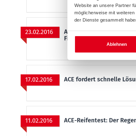
Website an unsere Partner fü
möglicherweise mit weiteren
der Dienste gesammelt habe
ACE zum Bodewig-Bericht
23.02.2016
Finanzmittel nicht mögli
Ablehnen
ACE fordert schnelle Lös
17.02.2016
ACE-Reifentest: Der Rege
11.02.2016