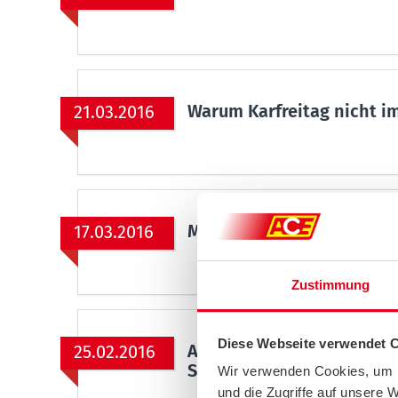
Warum Karfreitag nicht im
21.03.2016
Mit den ACE-Tipps gegen 
17.03.2016
Zustimmung
Diese Webseite verwendet 
ACE sieht Ursache steige
25.02.2016
Sparpolitik
Wir verwenden Cookies, um I
und die Zugriffe auf unsere 