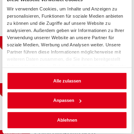
Verkehrssicherheit
Wir verwenden Cookies, um Inhalte und Anzeigen zu
Weiterlesen
personalisieren, Funktionen für soziale Medien anbieten
zu können und die Zugriffe auf unsere Website zu
analysieren. Außerdem geben wir Informationen zu Ihrer
Verwendung unserer Website an unsere Partner für
Anradeln mit dem Pedelec:
06.05.2021
soziale Medien, Werbung und Analysen weiter. Unsere
Sicher im Sattel
Partner führen diese Informationen möglicherweise mit
Weiterlesen
weiteren Daten zusammen, die Sie ihnen bereitgestellt
haben oder die sie im Rahmen Ihrer Nutzung der Dienste
gesammelt haben.
Alle zulassen
Reifenkennzeichnung: Neues
29.04.2021
EU-Reifenlabel ab 01. Mai 2021
Anpassen
Weiterlesen
Ablehnen