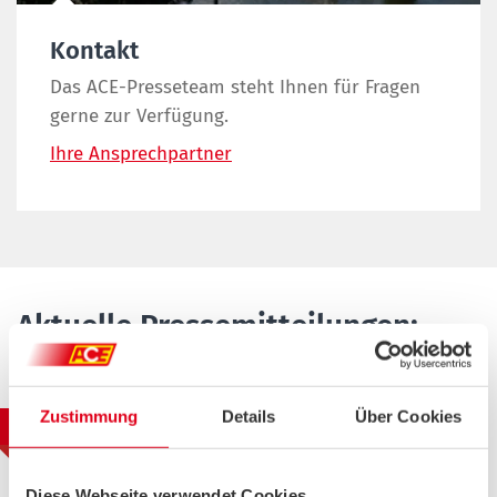
Kontakt
Das ACE-Presseteam steht Ihnen für Fragen
gerne zur Verfügung.
Ihre Ansprechpartner
Aktuelle Pressemitteilungen:
Zustimmung
Details
Über Cookies
ACE fordert konkrete
06.05.2021
Maßnahmen statt
Aktionismus in der
Diese Webseite verwendet Cookies