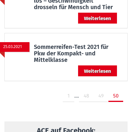
los – Geschwindigkeit
drosseln für Mensch und Tier
Weiterlesen
Sommerreifen-Test 2021 für
25.03.2021
Pkw der Kompakt- und
Mittelklasse
Weiterlesen
1
....
48
49
50
ACE auf Facebook: