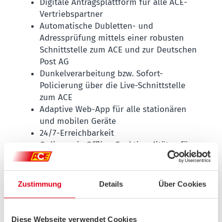
Digitale Antragsplattform für alle ACE-
Vertriebspartner
Automatische Dubletten- und
Adressprüfung mittels einer robusten
Schnittstelle zum ACE und zur Deutschen
Post AG
Dunkelverarbeitung bzw. Sofort-
Policierung über die Live-Schnittstelle
zum ACE
Adaptive Web-App für alle stationären
und mobilen Geräte
24/7-Erreichbarkeit
Online- wie Offline-Funktionalitäten für
alle Anforderungen des vertrieblichen
Arbeitens (somit geeignet z. B. für alle
PoS mit und ohne Internetzugang)
Zustimmung
Details
Über Cookies
Mitgliederbestätigung direkt per E-Mail
Neueste Sicherheitstechnik und
Verschlüsselung zum Schutz der sensiblen
Diese Webseite verwendet Cookies