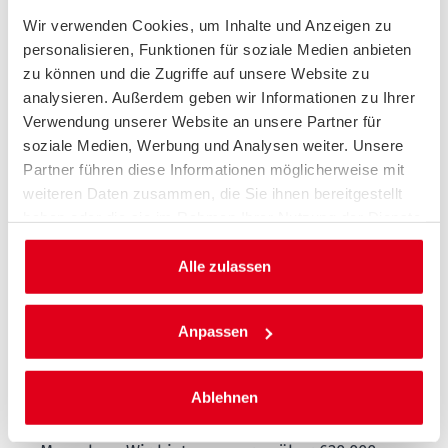
Daten
Wir verwenden Cookies, um Inhalte und Anzeigen zu
Zusätzlich können die bundesweit aktiven
personalisieren, Funktionen für soziale Medien anbieten
lokalen ACE-Teams, beispielsweise Promotion-
zu können und die Zugriffe auf unsere Website zu
Agenturen, mittels des neuen Portal-Setups
analysieren. Außerdem geben wir Informationen zu Ihrer
Verwendung unserer Website an unsere Partner für
zukünftig direkt Interessenten aufnehmen. Mit
soziale Medien, Werbung und Analysen weiter. Unsere
dem Relaunch seiner zentralen
Partner führen diese Informationen möglicherweise mit
Partnerplattform geht der ACE konsequent den
weiteren Daten zusammen, die Sie ihnen bereitgestellt
nächsten Schritt in der Digitalisierung und
haben oder die sie im Rahmen Ihrer Nutzung der Dienste
stellt sich als attraktiver Akteur im
gesammelt haben.
Mobilitätssegment mit den drei
Alle zulassen
Vertriebskanälen Promotion, Finanz- und
Versicherungsvertreter sowie Makler auf.
Anpassen
Über den ACE Auto Club Europa e.V.:
Ablehnen
Der ACE Auto Club Europa ist
Mobilitätsbegleiter aller modernen mobilen