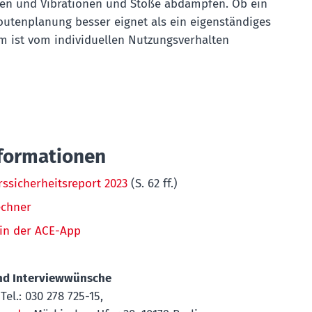
en und Vibrationen und Stöße abdämpfen. Ob ein
outenplanung besser eignet als ein eigenständiges
m ist vom individuellen Nutzungsverhalten
nformationen
ssicherheitsreport 2023
(S. 62 ff.)
echner
in der ACE-App
und Interviewwünsche
Tel.: 030 278 725-15,