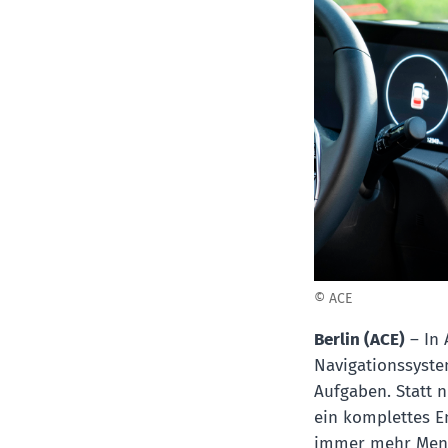
© ACE
Berlin (ACE)
– In 
Navigationssyst
Aufgaben. Statt n
ein komplettes E
immer mehr Mensc