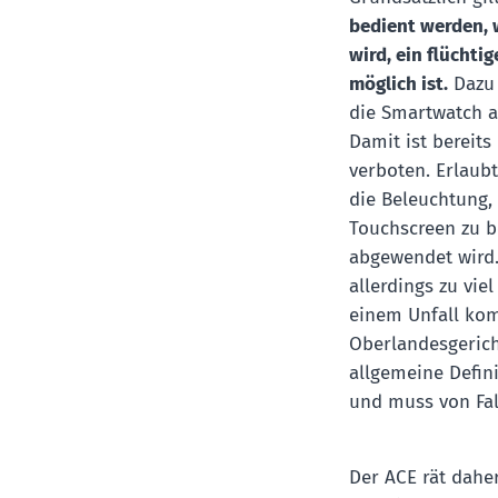
bedient werden, 
wird, ein flüchti
möglich ist.
Dazu 
die Smartwatch a
Damit ist bereits
verboten. Erlaubt
die Beleuchtung,
Touchscreen zu b
abgewendet wird.
allerdings zu vi
einem Unfall kom
Oberlandesgerich
allgemeine Definit
und muss von Fal
Der ACE rät dahe