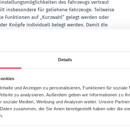
instellungsmöglichkeiten des Fahrzeugs vertraut
lt insbesondere für geliehene Fahrzeuge. Teilweise
 Funktionen auf „Kurzwahl“ gelegt werden oder
der Knöpfe individuell belegt werden. Damit die
ine wertvolle Unterstützung sein kann, sollte sie
r eigenen Stimme trainiert werden. Es ist außerdem
fen, welche Formulierungen und Befehle gut
n und welche Einstellungen sich überhaupt per
Details
lassen. Die Routenplanung sollte vor Fahrtbeginn
en. Wer während der Fahrt Schwierigkeiten hat,
 vorzunehmen, sollte besser bei der nächsten
Cookies
ts ranfahren.
Denn schon eine drei-sekündige
nhalte und Anzeigen zu personalisieren, Funktionen für soziale
nem Tempo von 50 km/h führt bereits zu 42 Metern
Website zu analysieren. Außerdem geben wir Informationen zu I
mpo 130 sind es schon 108 Meter ohne Kontrolle
r soziale Medien, Werbung und Analysen weiter. Unsere Partner
g.
 Daten zusammen, die Sie ihnen bereitgestellt haben oder die s
n.
erbaute Handy-Navigation auf