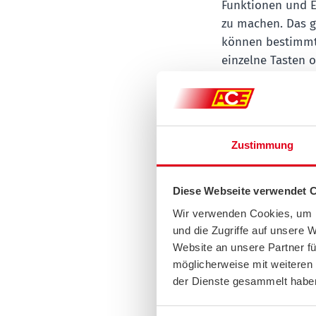
Funktionen und E
zu machen. Das gi
können bestimmte
einzelne Tasten o
Sprachsteuerung e
nicht nur mit de
hilfreich, zu prü
verstanden werde
Zustimmung
Sprache steuern 
vorgenommen werd
eine Einstellung
Diese Webseite verwendet 
Möglichkeit rech
Wir verwenden Cookies, um I
Ablenkung bei ei
und die Zugriffe auf unsere 
Blindflug, bei Te
Website an unsere Partner fü
über das Fahrzeu
möglicherweise mit weiteren
der Dienste gesammelt habe
Nur festv