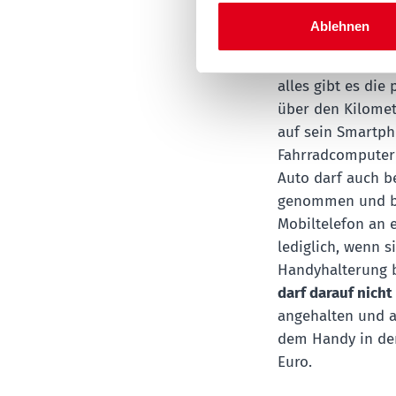
dem Fahrr
Ablehnen
Heutzutage lassen
alles gibt es di
über den Kilomet
auf sein Smartph
Fahrradcomputer 
Auto darf auch b
genommen und bed
Mobiltelefon an e
lediglich, wenn s
Handyhalterung 
darf darauf nich
angehalten und a
dem Handy in der
Euro.