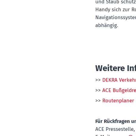
und Staub schütz
Handy sich zur R
Navigationssyste
abhängig.
Weitere I
>>
DEKRA Verkehr
>>
ACE Bußgeldr
>>
Routenplaner 
Für Rückfragen 
ACE Pressestelle, 