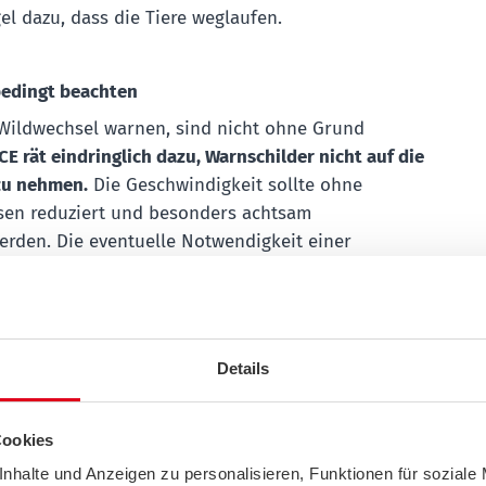
el dazu, dass die Tiere weglaufen.
bedingt beachten
r Wildwechsel warnen, sind nicht ohne Grund
CE rät eindringlich dazu, Warnschilder nicht auf die
 zu nehmen.
Die Geschwindigkeit sollte ohne
sen reduziert und besonders achtsam
erden. Die eventuelle Notwendigkeit einer
bremsung sollte bewusst einkalkuliert werden –
orausfahrenden Fahrzeug.
Details
enstoß droht
ion mit einem Wildtier, sollte auf keinen Fall mit
növer reagiert werden. Es besteht das Risiko, in
Cookies
 zu geraten oder gegen einen Baum zu prallen –
nhalte und Anzeigen zu personalisieren, Funktionen für soziale