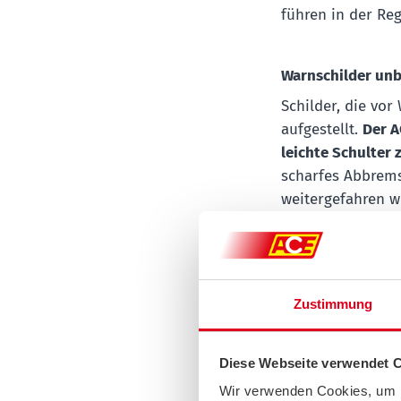
führen in der Reg
Warnschilder un
Schilder, die vo
aufgestellt.
Der A
leichte Schulter
scharfes Abbrem
weitergefahren w
plötzlichen Voll
auch bei einem v
Zustimmung
Wenn ein Zusamm
Droht eine Kollis
einem Ausweichma
Diese Webseite verwendet 
den Gegenverkehr
Wir verwenden Cookies, um I