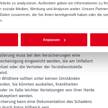
fatalen Folgen. Deshalb so stark wie möglich
Website zu analysieren. Außerdem geben wir Informationen zu I
s Lenkrad mit beiden Händen festhalten.
r soziale Medien, Werbung und Analysen weiter. Unsere Partner
 Daten zusammen, die Sie ihnen bereitgestellt haben oder die s
n.
all trotzdem passiert
lage einschalten, Warnweste anziehen und die
e mit dem Warndreieck absichern.
Anpassen
d müssen in jedem Fall die Polizei und besser auch
enststelle verständigt werden. Zur abschließenden
lierung muss bei den Versicherungen eine
escheinigung eingereicht werden, die am Unfallort
lizei oder die Vertreter der Forstdienststelle
wird.
 Wildtiere sollten unter keinen Umständen
erden. Sie könnten auskeilen, Krankheiten
der im Falle leichter Verletzungen von ihrer Herde
akzeptiert werden.
sicherung kann eine Dokumentation des Schadens
durch Fotos hilfreich sein.