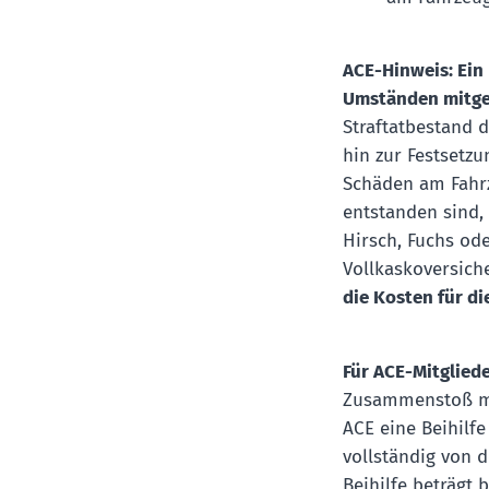
ACE-Hinweis: Ein 
Umständen mitg
Straftatbestand d
hin zur Festsetzu
Schäden am Fahr
entstanden sind,
Hirsch, Fuchs ode
Vollkaskoversich
die Kosten für di
Für ACE-Mitglieder
Zusammenstoß mit
ACE eine Beihilfe
vollständig von d
Beihilfe beträgt b