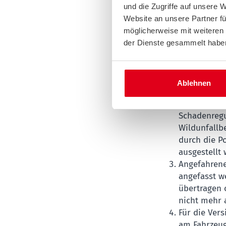
nicht selten mit 
und die Zugriffe auf unsere 
abbremsen und da
Website an unsere Partner fü
möglicherweise mit weiteren
der Dienste gesammelt habe
Wenn der Wildunf
Warnblinkan
Unfallstell
Ablehnen
Anschließen
die Forstdi
Schadenregu
Wildunfallb
durch die Po
ausgestellt 
Angefahrene
angefasst w
übertragen o
nicht mehr 
Für die Ver
am Fahrzeug 