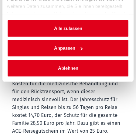
g mit Notfall-Soforthilfe
weiteren Daten zusammen, die Sie ihnen bereitgestellt
haben oder die sie im Rahmen Ihrer Nutzung der Dienste
rund um die Uhr
gesammelt haben.
Wer im Urlaub einen Unfall hat oder krank
Alle zulassen
wird, erleidet einen doppelten Schaden: Statt
die Erholung zu genießen, muss er Hilfe
Anpassen
organisieren und oft die Kosten für die
medizinische Behandlung tragen. Eine
Auslandskrankenversicherung unterstützt bei
Ablehnen
der Organisation der Hilfe, übernimmt die
Kosten für die medizinische Behandlung und
für den Rücktransport, wenn dieser
medizinisch sinnvoll ist. Der Jahresschutz für
Singles und Reisen bis zu 56 Tagen pro Reise
kostet 14,70 Euro, der Schutz für die gesamte
Familie 28,50 Euro pro Jahr. Dazu gibt es einen
ACE-Reisegutschein im Wert von 25 Euro.