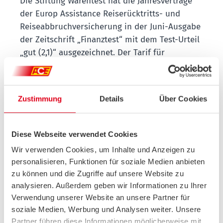
Die Stiftung Warentest hat die Jahresverträge
der Europ Assistance Reiserücktritts- und
Reiseabbruchversicherung in der Juni-Ausgabe
der Zeitschrift „Finanztest“ mit dem Test-Urteil
„gut (2,1)“ ausgezeichnet. Der Tarif für
Einzelreisen wurde mit der Gesamtnote „gut
(2,5)“ bewertet. Das Verbrauchermagazin Öko-
Test hat in der Ausgabe 05/2016 ebenfalls die
Zustimmung
Details
Über Cookies
Reiserücktritts- und
Reiseabbruchsversicherung der Europ
Assistance getestet und in allen Tarifgruppen
Diese Webseite verwendet Cookies
und für sämtliche Laufzeiten die Bestnote „1.
Wir verwenden Cookies, um Inhalte und Anzeigen zu
Rang“ vergeben. Einzigartig ist die
personalisieren, Funktionen für soziale Medien anbieten
Anerkennung eines Terroranschlags am
zu können und die Zugriffe auf unsere Website zu
Urlaubsort als versichertes Ereignis für den
analysieren. Außerdem geben wir Informationen zu Ihrer
Rücktritt von einer Reise.
Verwendung unserer Website an unsere Partner für
soziale Medien, Werbung und Analysen weiter. Unsere
Auslandskrankenversicherun
Partner führen diese Informationen möglicherweise mit