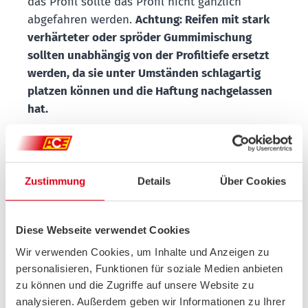
das Profil sollte das Profil nicht gänzlich
abgefahren werden.
Achtung: Reifen mit stark
verhärteter oder spröder Gummimischung
sollten unabhängig von der Profiltiefe ersetzt
werden, da sie unter Umständen schlagartig
platzen können und die Haftung nachgelassen
hat.
Es gibt zahlreiche Gummimischungen, die
jeweils unterschiedliche Eigenschaften
Zustimmung
Details
Über Cookies
aufweisen. Weiche Mischungen eignen sich
besonders für winterliche Bedingungen, da sie
eine gute Haftung bieten. Gleichzeitig können
Diese Webseite verwendet Cookies
sie jedoch den Verschleiß und den
Wir verwenden Cookies, um Inhalte und Anzeigen zu
Rollwiderstand erhöhen. Häufig werden Reifen
personalisieren, Funktionen für soziale Medien anbieten
mit identischem Profil, aber unterschiedlichen
zu können und die Zugriffe auf unsere Website zu
Mischungen angeboten. Hochwertige
analysieren. Außerdem geben wir Informationen zu Ihrer