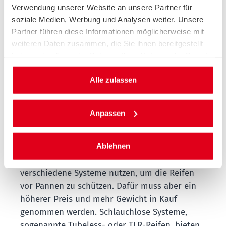
Mischungen sind oft teurer, können sich
Verwendung unserer Website an unsere Partner für
aufgrund ihrer besseren Eigenschaften jedoch
soziale Medien, Werbung und Analysen weiter. Unsere
Partner führen diese Informationen möglicherweise mit
lohnen. Der ACE empfiehlt, beim Wechsel auf
weiteren Daten zusammen, die Sie ihnen bereitgestellt
breitere Reifen unbedingt auf ausreichende
haben oder die sie im Rahmen Ihrer Nutzung der Dienste
Reifenfreiheit von mindestens fünf Millimetern
gesammelt haben.
zu Rahmen, Gabel und zu weiteren Teilen zu
Alle zulassen
achten.
Anpassen
Besondere Fahrradreifen mit
integriertem Pannenschutz
Ablehnen
Wer auf Nummer sicher gehen will, kann
verschiedene Systeme nutzen, um die Reifen
vor Pannen zu schützen. Dafür muss aber ein
höherer Preis und mehr Gewicht in Kauf
genommen werden. Schlauchlose Systeme,
sogenannte Tubeless- oder TLR-Reifen, bieten