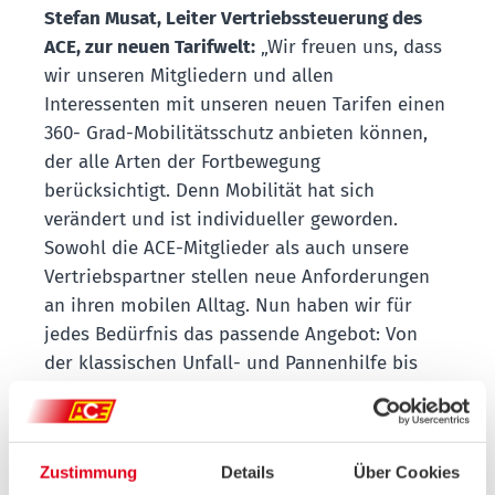
Stefan Musat, Leiter Vertriebssteuerung des
ACE
,
zur neuen Tarifwelt:
„Wir freuen uns, dass
wir unseren Mitgliedern und allen
Interessenten mit unseren neuen Tarifen einen
360- Grad-Mobilitätsschutz anbieten können,
der alle Arten der Fortbewegung
berücksichtigt. Denn Mobilität hat sich
verändert und ist individueller geworden.
Sowohl die ACE-Mitglieder als auch unsere
Vertriebspartner stellen neue Anforderungen
an ihren mobilen Alltag. Nun haben wir für
jedes Bedürfnis das passende Angebot: Von
der klassischen Unfall- und Pannenhilfe bis
zum Rundum-Sorglos-Paket. Nach dem Motto
,Sicher unterwegs. Sicher heimkommen.‘
können sich ACE-Mitglieder auf Sicherheit in
Zustimmung
Details
Über Cookies
ihrem Alltag verlassen.“