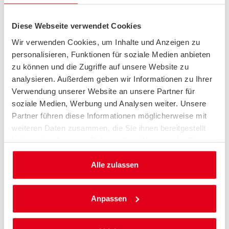
Diese Webseite verwendet Cookies
Stefan Heimlich, Vorsitzender des ACE, zur
Transformation des Verbands:
„Wir denken
Wir verwenden Cookies, um Inhalte und Anzeigen zu
Mobilität in alle Richtungen. Für uns war es die
personalisieren, Funktionen für soziale Medien anbieten
logische Konsequenz, das auch in unseren
zu können und die Zugriffe auf unsere Website zu
analysieren. Außerdem geben wir Informationen zu Ihrer
Tarifen abzubilden. Der ACE hat sich
Verwendung unserer Website an unsere Partner für
weiterentwickelt: Vom klassischen Autoclub hin
soziale Medien, Werbung und Analysen weiter. Unsere
zum modernen Mobilitätsbegleiter. Das wird
Partner führen diese Informationen möglicherweise mit
jetzt auch in unseren Tarifen spürbar. Jetzt sind
weiteren Daten zusammen, die Sie ihnen bereitgestellt
nicht nur wir bereit für die Mobilität der
haben oder die sie im Rahmen Ihrer Nutzung der Dienste
Zukunft, sondern auch unsere Mitglieder.“
gesammelt haben.
Alle zulassen
Leistungsbausteine für
individuelle Leistungen
Anpassen
Jeder Basistarif kann künftig mit weiteren