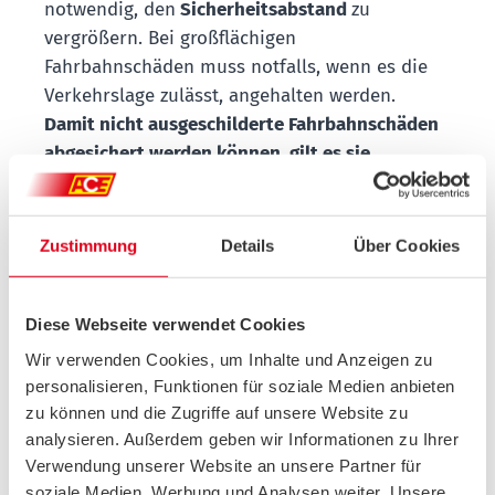
notwendig, den
Sicherheitsabstand
zu
vergrößern. Bei großflächigen
Fahrbahnschäden muss notfalls, wenn es die
Verkehrslage zulässt, angehalten werden.
Damit nicht ausgeschilderte Fahrbahnschäden
abgesichert werden können, gilt es,
sie
umgehend zu melden
– etwa bei Polizei oder
Autobahnmeisterei. Manche Städte und
Gemeinden bieten zu diesem Zweck auch
Zustimmung
Details
Über Cookies
Online-Formulare an.
Diese Webseite verwendet Cookies
Kleine Unebenheit – großer
Wir verwenden Cookies, um Inhalte und Anzeigen zu
Fahrzeugschaden
personalisieren, Funktionen für soziale Medien anbieten
zu können und die Zugriffe auf unsere Website zu
Nicht immer kann man Straßenschäden
analysieren. Außerdem geben wir Informationen zu Ihrer
einfach umfahren: Ist beispielsweise ein
Verwendung unserer Website an unsere Partner für
Ausweichen unmöglich, ohne in den
soziale Medien, Werbung und Analysen weiter. Unsere