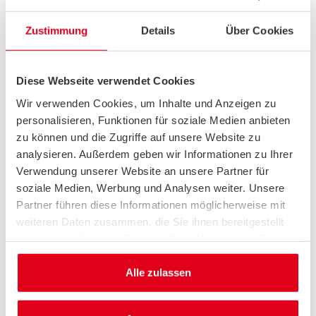
einen Verkehrsträger zu Lasten des anderen
umzuschichten oder gar an der
Zustimmung
Details
Über Cookies
Verkehrssicherheit zu kürzen.
So hat jüngst
unsere diesjährige Clubinitiative mit einem
zweimaligen Test von 684 Rastplätzen belegt,
Diese Webseite verwendet Cookies
welche positiven Auswirkungen Investitionen
Wir verwenden Cookies, um Inhalte und Anzeigen zu
in den Ausbau von Rastplätzen auf die
personalisieren, Funktionen für soziale Medien anbieten
Verkehrssicherheit haben können.”
zu können und die Zugriffe auf unsere Website zu
analysieren. Außerdem geben wir Informationen zu Ihrer
Verwendung unserer Website an unsere Partner für
Weiterführende
soziale Medien, Werbung und Analysen weiter. Unsere
Partner führen diese Informationen möglicherweise mit
Informationen
weiteren Daten zusammen, die Sie ihnen bereitgestellt
haben oder die sie im Rahmen Ihrer Nutzung der Dienste
>>
Politische Positionen des ACE
gesammelt haben.
Alle zulassen
Für Rückfragen und Interviewwünsche
ACE Pressestelle, Tel.: 030 278 725-15,