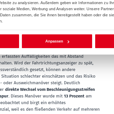
Website zu analysieren. Außerdem geben wir Informationen zu I
eim Auffahren
r soziale Medien, Werbung und Analysen weiter. Unsere Partner
 Daten zusammen, die Sie ihnen bereitgestellt haben oder die s
ne Fernstraße auffahren möchte, sollte den
n.
treifen über seine gesamte Länge nutzen,
en und die Geschwindigkeit zügig an den fließenden
. Dass genau das vielen Verkehrsteilnehmenden
Anpassen
ngt, zeigen die Ergebnisse der ACE-Untersuchung:
sches oder unterlassenes Blinken war mit 69
 erfassten Auffälligkeiten das mit Abstand
halten. Wird der Fahrtrichtungsanzeiger zu spät,
issverständlich gesetzt, können andere
 Situation schlechter einschätzen und das Risiko
s- oder Ausweichmanöver steigt. Deutlich
der
direkte Wechsel vom Beschleunigungsstreifen
rspur
. Dieses Manöver wurde mit
13 Prozent
am
beobachtet und birgt ein erhöhtes
zial, weil es den fließenden Verkehr auf mehreren