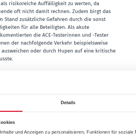
als risikoreiche Auffälligkeit zu werten, da
ende oft nicht damit rechnen. Zudem birgt das
m Stand zusätzliche Gefahren durch die sonst
keiten für alle Beteiligten. Als akute
umentierten die ACE-Testerinnen und -Tester
denen der nachfolgende Verkehr beispielsweise
 ausweichen oder durch Hupen auf eine kritische
usste.
.947 beobachteten Fahrzeugen wurden in 3.595
t) Auffälligkeiten, Fahrfehler oder Gefährdungen
i einzelnen Auffahrvorgängen wurden mehrere Fehler
bachtet, sodass die ACE-Testerinnen und -Tester
Details
einzelne Auffälligkeiten dokumentierten.
Cookies
m Blinken sind das häufigste
nhalte und Anzeigen zu personalisieren, Funktionen für soziale