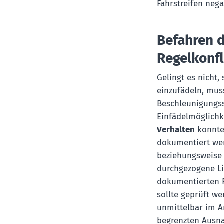
Fahrstreifen nega
Befahren d
Regelkonfl
Gelingt es nicht,
einzufädeln, mu
Beschleunigungss
Einfädelmöglichk
Verhalten
konnte 
dokumentiert wer
beziehungsweise 
durchgezogene Li
dokumentierten F
sollte geprüft we
unmittelbar im A
begrenzten Ausna