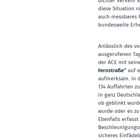
dichter Verkehr 
diese Situation n
auch messbares Fe
bundesweite Erh
Anlässlich des v
ausgerufenen Tag
der ACE mit sein
Fernstraße“
auf e
aufmerksam. In 
134 Auffahrten z
in ganz Deutschl
ob geblinkt wurde
wurde oder es zu
Ebenfalls erfass
Beschleunigungss
sicheres Einfädel