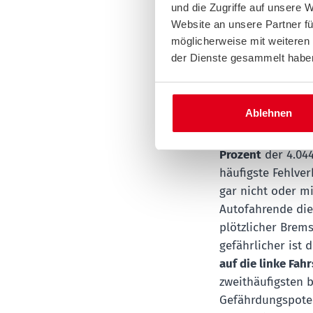
und die Zugriffe auf unsere 
Problem b
Website an unsere Partner fü
möglicherweise mit weiteren
Wer sicher auf ei
der Dienste gesammelt habe
Beschleunigungss
frühzeitig blink
Verkehr anpassen
Ablehnen
nicht immer geli
Fehlerhaftes, fal
Prozent
der 4.044
häufigste Fehlver
gar nicht oder m
Autofahrende die
plötzlicher Brem
gefährlicher ist 
auf die linke Fah
zweithäufigsten 
Gefährdungspoten