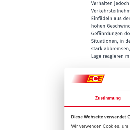
Verhalten jedoch 
Verkehrsteilnehm
Einfädeln aus de
hohen Geschwindig
Gefährdungen dok
Situationen, in 
stark abbremsen,
Lage reagieren m
Bei insgesamt 17
Fällen (20 Prozen
festgestellt. Be
und Verstöße beo
Zustimmung
insgesamt 4.044 
Diese Webseite verwendet 
Fehler bei
Wir verwenden Cookies, um I