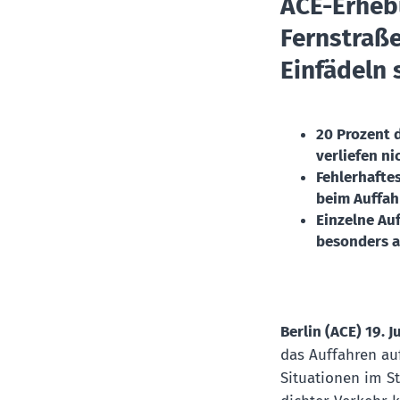
ACE-Erheb
Fernstraß
Einfädeln 
20 Prozent 
verliefen ni
Fehlerhafte
beim Auffah
Einzelne Auf
besonders au
Berlin (ACE) 19. J
das Auffahren au
Situationen im S