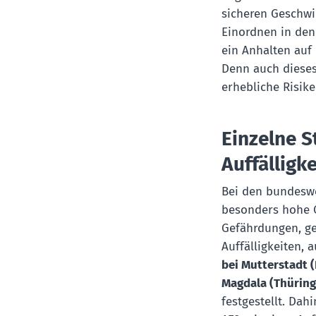
sicheren Geschw
Einordnen in den
ein Anhalten auf
Denn auch dieses
erhebliche Risike
Einzelne S
Auffälligk
Bei den bundeswei
besonders hohe Q
Gefährdungen, g
Auffälligkeiten,
bei Mutterstadt (
Magdala (Thüringe
festgestellt. Dah