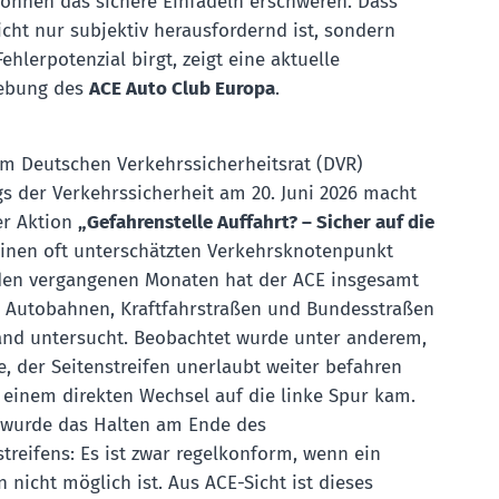
können das sichere Einfädeln erschweren. Dass
icht nur subjektiv herausfordernd ist, sondern
hlerpotenzial birgt, zeigt eine aktuelle
ebung des
ACE Auto Club Europa
.
om Deutschen Verkehrssicherheitsrat (DVR)
s der Verkehrssicherheit am 20. Juni 2026 macht
er Aktion
„Gefahrenstelle Auffahrt? – Sicher auf die
inen oft unterschätzten Verkehrsknotenpunkt
den vergangenen Monaten hat der ACE insgesamt
u Autobahnen, Kraftfahrstraßen und Bundesstraßen
and untersucht. Beobachtet wurde unter anderem,
, der Seitenstreifen unerlaubt weiter befahren
 einem direkten Wechsel auf die linke Spur kam.
t wurde das Halten am Ende des
treifens: Es ist zwar regelkonform, wenn ein
n nicht möglich ist. Aus ACE-Sicht ist dieses