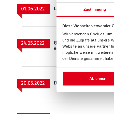
Lasten mit dem Fahrrad ri
01.06.2022
Zustimmung
Diese Webseite verwendet 
Wir verwenden Cookies, um I
und die Zugriffe auf unsere 
Gefährliches Stau-Ende - 
24.05.2022
Website an unsere Partner fü
verhindern
möglicherweise mit weiteren
der Dienste gesammelt habe
Ablehnen
Der Tankrabatt kommt: Wa
20.05.2022