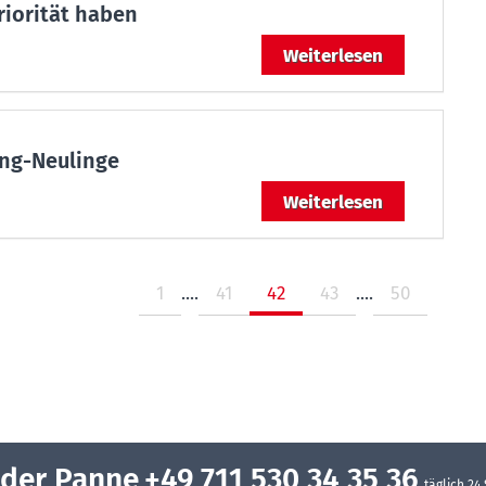
iorität haben
Weiterlesen
ing-Neulinge
Weiterlesen
1
....
41
42
43
....
50
oder Panne
+49 711 530 34 35 36
täglich 24