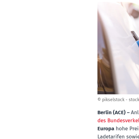
© pikselstock - stoc
Berlin (ACE)
–
Anl
des Bundesverke
Europa
hohe Preis
Ladetarifen sowi