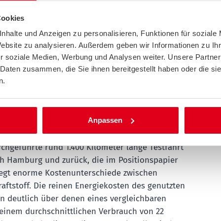
e Ladepreise. Elektromobilität wird sich in
Cookies
 dann langfristig durchsetzen, wenn die Ladepreise
nhalte und Anzeigen zu personalisieren, Funktionen für soziale
 Laden sinken. Ermöglichen könnten dies zum
Website zu analysieren. Außerdem geben wir Informationen zu I
 niedrigere Abgaben und Entgelte, wie wir es vom
r soziale Medien, Werbung und Analysen weiter. Unsere Partner
reits kennen – beispielsweise finanziert über die
 Daten zusammen, die Sie ihnen bereitgestellt haben oder die s
n.
t hohe Energiekosten auf der
Anpassen
ke
chgeführte rund 1.400 Kilometer lange Testfahrt
ch Hamburg und zurück, die im Positionspapier
elegt enorme Kostenunterschiede zwischen
aftstoff. Die reinen Energiekosten des genutzten
en deutlich über denen eines vergleichbaren
 einem durchschnittlichen Verbrauch von 22