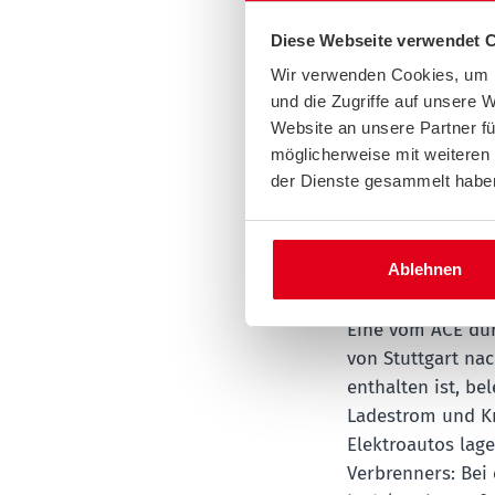
brauchen wir fair
Diese Webseite verwendet 
Deutschland erst
Wir verwenden Cookies, um I
für öffentliches
und die Zugriffe auf unsere 
Beispiel deutlich
Website an unsere Partner fü
Industriestrom be
möglicherweise mit weiteren
CO
-Abgabe.“
2
der Dienste gesammelt habe
Test beleg
Ablehnen
Langstrec
Eine vom ACE dur
von Stuttgart na
enthalten ist, b
Ladestrom und Kr
Elektroautos lag
Verbrenners: Bei