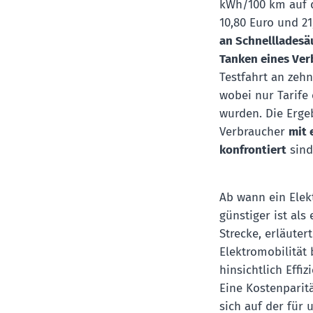
kWh/100 km auf d
10,80 Euro und 21
an Schnellladesäu
Tanken eines Ver
Testfahrt an zehn
wobei nur Tarife
wurden. Die Erge
Verbraucher
mit 
konfrontiert
sind
Ab wann ein Elek
günstiger ist als
Strecke, erläute
Elektromobilität
hinsichtlich Effiz
Eine Kostenparit
sich auf der für