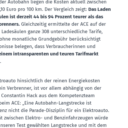
er Autobahn liegen die Kosten aktuell zwischen
,10 Euro pro 100 km. Der Vergleich zeigt:
Das Laden
len ist derzeit 44 bis 94 Prozent teurer als das
brenners.
Gleichzeitig ermittelte der ACE auf der
 Ladesäulen ganze 308 unterschiedliche Tarife,
 ohne monatliche Grundgebühr berücksichtigt
bnisse belegen, dass Verbraucherinnen und
einem intransparenten und teuren Tarifmarkt
.
troauto hinsichtlich der reinen Energiekosten
 ein Verbrenner, ist vor allem abhängig von der
rt Constantin Hack aus dem Kompetenzteam
 beim ACE: „Eine Autobahn-Langstrecke ist
ienz nicht die Parade-Disziplin für ein Elektroauto.
ät zwischen Elektro- und Benzinfahrzeugen würde
 unseren Test gewählten Langstrecke und mit dem