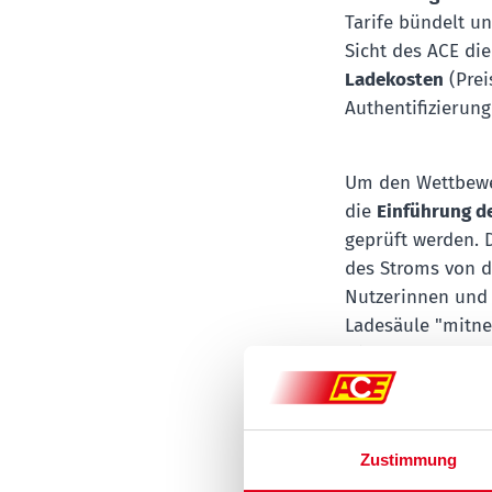
Tarife bündelt u
Sicht des ACE di
Ladekosten
(Prei
Authentifizierun
Um den Wettbewer
die
Einführung d
geprüft werden. 
des Stroms von de
Nutzerinnen und 
Ladesäule "mitne
wie zu Hause, zuz
Errichtung und Be
Sven-Peter Rudol
Zustimmung
muss erschwingli