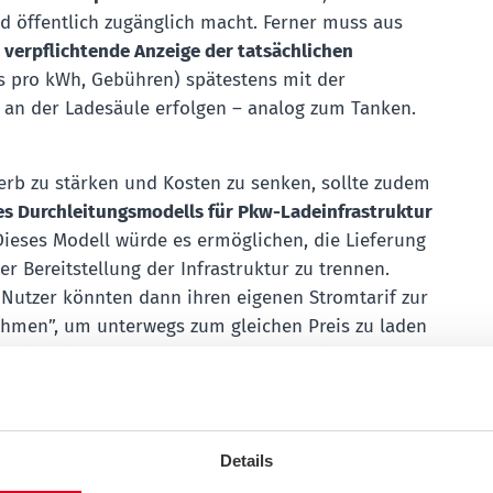
nd öffentlich zugänglich macht. Ferner muss aus
e
verpflichtende Anzeige der tatsächlichen
s pro kWh, Gebühren) spätestens mit der
g an der Ladesäule erfolgen – analog zum Tanken.
b zu stärken und Kosten zu senken, sollte zudem
es Durchleitungsmodells für Pkw-Ladeinfrastruktur
Dieses Modell würde es ermöglichen, die Lieferung
r Bereitstellung der Infrastruktur zu trennen.
Nutzer könnten dann ihren eigenen Stromtarif zur
hmen”, um unterwegs zum gleichen Preis zu laden
üglich eines Nutzungsentgeltes, das die Kosten für
trieb der Ladeinfrastruktur abdeckt.
ph, Vorsitzender des ACE, betont
: „Elektromobilität
Details
ch sein: Neben günstigen Fahrzeugmodellen