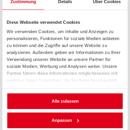
Zustimmung
Details
Über Cookies
Polklemmen überprüft werden, ob diese
festsitzen. Zudem müssen die Pole frei von
Oxidation und gut mit Batteriepolfett gefettet
Diese Webseite verwendet Cookies
sein. Das Nachfetten kann mit auch in
Wir verwenden Cookies, um Inhalte und Anzeigen zu
Eigenregie erfolgen.
personalisieren, Funktionen für soziale Medien anbieten
zu können und die Zugriffe auf unsere Website zu
Lassen sich die Startschwierigkeiten auf die
analysieren. Außerdem geben wir Informationen zu Ihrer
Verwendung unserer Website an unsere Partner für
Batterie zurückführen, ist
Starthilfe durch ein
soziale Medien, Werbung und Analysen weiter. Unsere
anderes Fahrzeug oder einen Startbooster
Partner führen diese Informationen möglicherweise mit
nötig. Läuft das Fahrzeug wieder, muss die
weiteren Daten zusammen, die Sie ihnen bereitgestellt
Batterie entweder durch eine längere Autofahrt
haben oder die sie im Rahmen Ihrer Nutzung der Dienste
oder mit Hilfe eines Ladegeräts wieder
gesammelt haben.
aufgeladen werden. Wenn das nicht hilft, ist
Alle zulassen
der Akku bereits defekt und muss ersetzt
werden.
Anpassen