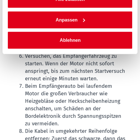
Empfängerfahrzeugs befestigen, nicht
direkt an der Batterie – idealerweise an
dem vorgesehenen Massepunkt.
Anpassen
Der Motor des Spenderfahrzeugs sollte
für etwa fünf bis zehn Minuten laufen,
Ablehnen
bevor versucht wird, das
Empfängerfahrzeug zu starten.
Versuchen, das Empfängerfahrzeug zu
starten. Wenn der Motor nicht sofort
anspringt, bis zum nächsten Startversuch
erneut einige Minuten warten.
Beim Empfängerauto bei laufendem
Motor die großen Verbraucher wie
Heizgebläse oder Heckscheibenheizung
anschalten, um Schäden an der
Bordelektronik durch Spannungsspitzen
zu vermeiden.
Die Kabel in umgekehrter Reihenfolge
entfernen: Zuerst das schwarze, dann das