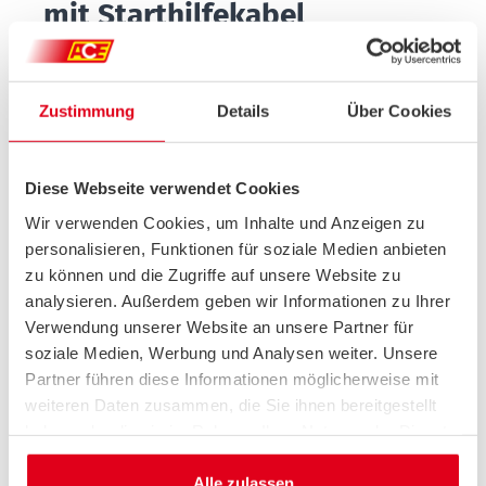
mit Starthilfekabel
Beide Fahrzeuge müssen ausgeschaltet
und nahe genug positioniert werden,
sodass die Kabel miteinander verbunden
Zustimmung
Details
Über Cookies
werden können.
Zuerst das rote Plus-Kabel mit den Plus-
Polen beider Batterien verbinden:
Diese Webseite verwendet Cookies
zunächst an das entladene Fahrzeug, dann
Wir verwenden Cookies, um Inhalte und Anzeigen zu
an das Spenderfahrzeug. Dabei ist darauf
personalisieren, Funktionen für soziale Medien anbieten
zu achten, dass die roten Klemmen keinen
zu können und die Zugriffe auf unsere Website zu
Kontakt zu anderen Fahrzeugteilen haben.
analysieren. Außerdem geben wir Informationen zu Ihrer
Das schwarze Minus-Kabel an
Verwendung unserer Website an unsere Partner für
den Minuspol (-) der Batterie
soziale Medien, Werbung und Analysen weiter. Unsere
beziehungsweise einen speziell dafür
Partner führen diese Informationen möglicherweise mit
vorgesehenen Massepunkt des
weiteren Daten zusammen, die Sie ihnen bereitgestellt
Spenderautos klemmen.
haben oder die sie im Rahmen Ihrer Nutzung der Dienste
Das freie Ende des schwarzen Minus-
gesammelt haben.
Kabels an ein unlackiertes Metallteil des
Alle zulassen