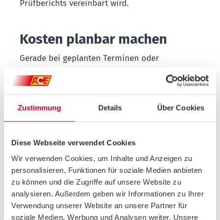
Prüfberichts vereinbart wird.
Kosten planbar machen
Gerade bei geplanten Terminen oder
bekannten Defekten mit einem klaren Rahmen,
ist es hilfreich, sich den Arbeitsaufwand und
die Kosten vorher erklären zu lassen.
Zustimmung
Details
Über Cookies
Grundsätzlich empfiehlt der ACE, mindestens
einen Kostenvoranschlag, oder zum Vergleich
sogar mehrere
schriftliche Kostenvoranschläge
Diese Webseite verwendet Cookies
einzuholen. Wird der darin vereinbarte Betrag
Wir verwenden Cookies, um Inhalte und Anzeigen zu
später deutlich überschritten, darf die
personalisieren, Funktionen für soziale Medien anbieten
Werkstatt nicht ohne Zustimmung der Kundin
zu können und die Zugriffe auf unsere Website zu
oder des Kunden abrechnen. Die Werkstatt ist
analysieren. Außerdem geben wir Informationen zu Ihrer
so gezwungen, über nötige Abweichungen vom
Verwendung unserer Website an unsere Partner für
ursprünglichen Auftrag zu informieren, sodass
soziale Medien, Werbung und Analysen weiter. Unsere