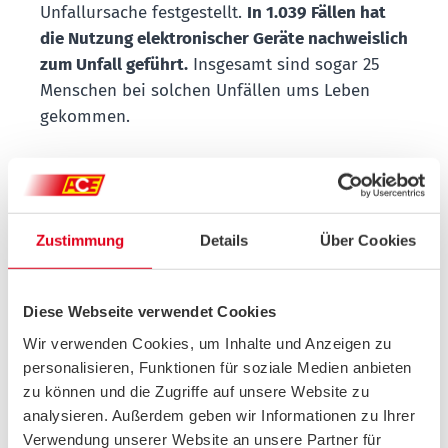
Unfallursache festgestellt.
In 1.039 Fällen hat
die Nutzung elektronischer Geräte nachweislich
zum Unfall geführt.
Insgesamt sind sogar 25
Menschen bei solchen Unfällen ums Leben
gekommen.
Erster Handy-Verkehrs-
Check zum Auftakt in
Zustimmung
Details
Über Cookies
Frankfurt am Main
Beim gestrigen Auftakt der ACE-Clubinitiative
Diese Webseite verwendet Cookies
2026 überprüften die Ehrenamtlichen erstmals
Wir verwenden Cookies, um Inhalte und Anzeigen zu
das Verhalten von Autofahrenden an einer
personalisieren, Funktionen für soziale Medien anbieten
stark frequentierten innerstädtischen Kreuzung
zu können und die Zugriffe auf unsere Website zu
am Baseler Platz in Frankfurt am Main.
analysieren. Außerdem geben wir Informationen zu Ihrer
Während einer 30-minütigen Beobachtung des
Verwendung unserer Website an unsere Partner für