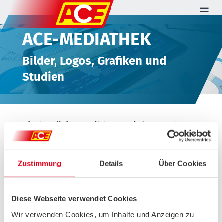
☰
ACE-MEDIATHEK
Bilder, Logos, Grafiken und
Studien
Sie benötigen Bildmaterial? Wenden
Sie sich gerne an unsere Pressestelle:
ACE Presse- und Öffentlichkeitsarbeit
Zustimmung
Details
Über Cookies
Invalidenstraße 29
10115
Berlin
030 278 725 15
Diese Webseite verwendet Cookies
presse@ace.de
Wir verwenden Cookies, um Inhalte und Anzeigen zu