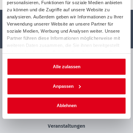
personalisieren, Funktionen für soziale Medien anbieten
zu können und die Zugriffe auf unsere Website zu
analysieren. Außerdem geben wir Informationen zu Ihrer
Notruf oder Panne
Verwendung unserer Website an unsere Partner für
+49 711 530 34 35 36
soziale Medien, Werbung und Analysen weiter. Unsere
Partner führen diese Informationen möglicherweise mit
täglich 24 Stunden erreichbar
weiteren Daten zusammen, die Sie ihnen bereitgestellt
haben oder die sie im Rahmen Ihrer Nutzung der Dienste
gesammelt haben.
ACE Auto Club Europa
Alle zulassen
ACE LENKRAD
Partnerportal
Anpassen
Datenschutz
Impressum
Ablehnen
Pannenhilfe
Veranstaltungen